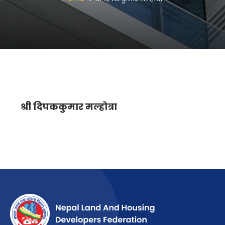
श्री दिपककुमार मल्होत्रा